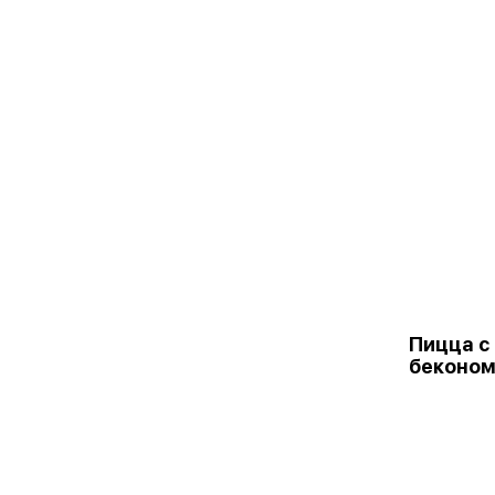
Пицца с
беконом