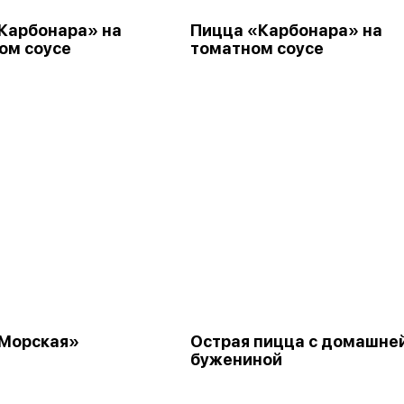
Карбонара» на
Пицца «Карбонара» на
ом соусе
томатном соусе
Морская»
Острая пицца с домашне
бужениной