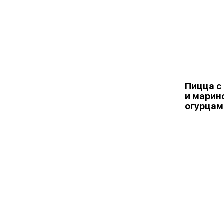
Пицца с
и марин
огурцам