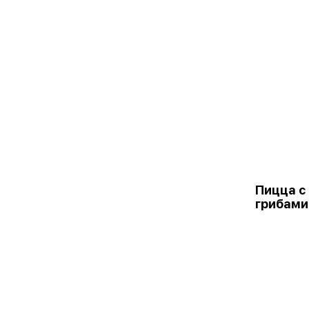
Пицца с
грибами