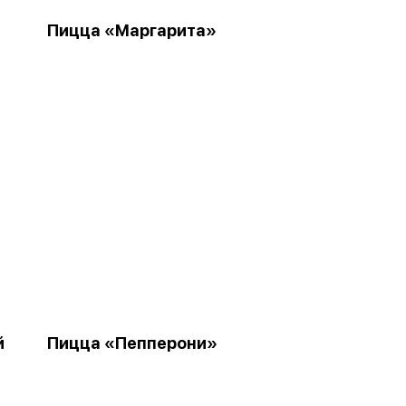
Пицца «Маргарита»
й
Пицца «Пепперони»