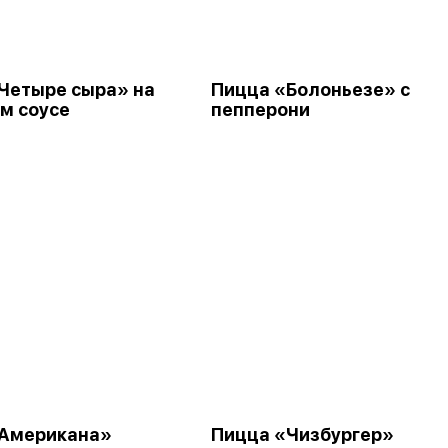
Четыре сыра» на
Пицца «Болоньезе» с
м соусе
пепперони
«Американа»
Пицца «Чизбургер»