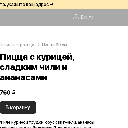
та, укажите ваш адрес →
Войти
Главная страница
Пиццы 30 см
Пицца с курицей,
сладким чили и
ананасами
760 ₽
В корзину
Филе куриной грудки, соус свит-чили, ананасы,
маслины, перец болгарский, соус сальса, сыр