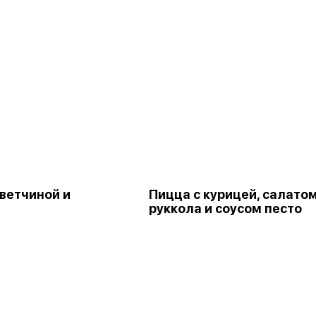
 ветчиной и
Пицца с курицей, салато
руккола и соусом песто