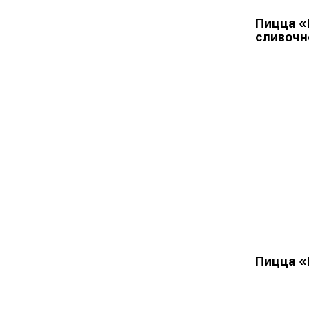
Пицца «
сливочн
Пицца «