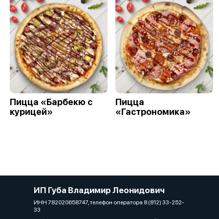
Пицца «Барбекю с
Пицца
курицей»
«Гастрономика»
ИП Губа Владимир Леонидович
ИНН 782020658747, телефон оператора 8 (812) 33-252-
33