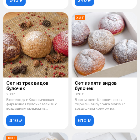
240 ₽
240 ₽
ХИТ
Сет из трех видов
Сет из пяти видов
булочек
булочек
208 г
320 г
В сет входят: Классическая -
В сет входят: Классическая -
фирменная булочка Makisu с
фирменная булочка Makisu с
воздушным кремом из
воздушным кремом из
натуральных сл
натуральных сл
410 ₽
610 ₽
ХИТ