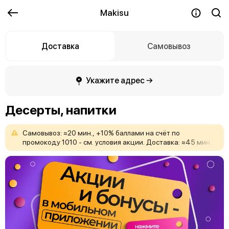
Makisu
Доставка
Самовывоз
Укажите адрес →
Десерты, напитки
Самовывоз:
≈20
мин.,
+10%
баллами
на
счёт
по
промокоду
1010
-
см.
условия
акции.
Доставка:
≈45
мин.,
стоимость
-
200₽.
В
push
или
СМС
придёт
точное
время
готовности,
рассчитанное
для
Вашего
заказа.