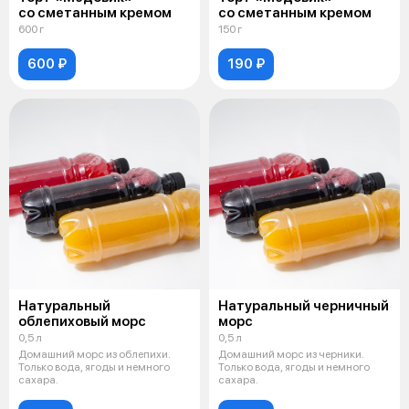
со сметанным кремом
со сметанным кремом
600 г
150 г
600 ₽
190 ₽
Натуральный
Натуральный черничный
облепиховый морс
морс
0,5 л
0,5 л
Домашний морс из облепихи.
Домашний морс из черники.
Только вода, ягоды и немного
Только вода, ягоды и немного
сахара.
сахара.