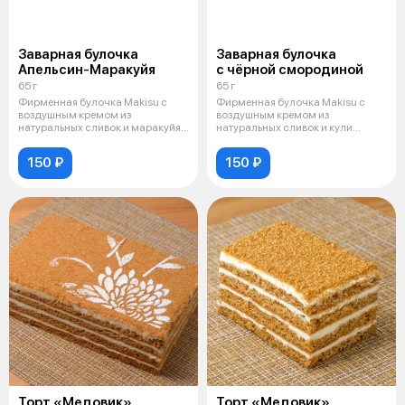
Заварная булочка
Заварная булочка
Апельсин-Маракуйя
с чёрной смородиной
65 г
65 г
Фирменная булочка Makisu с
Фирменная булочка Makisu с
воздушным кремом из
воздушным кремом из
натуральных сливок и маракуйя-
натуральных сливок и кули
апельсиновым
"черная смородина
150 ₽
150 ₽
Торт «Медовик»
Торт «Медовик»