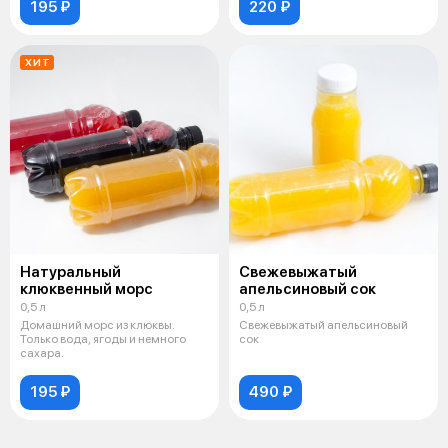
195 ₽
220 ₽
ХИТ
Натуральный
Свежевыжатый
клюквенный морс
апельсиновый сок
0,5 л
0,5 л
Домашний морс из клюквы.
Свежевыжатый апельсиновый
Только вода, ягоды и немного
сок
сахара.
195 ₽
490 ₽