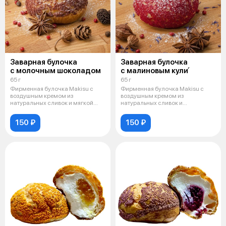
Заварная булочка
Заварная булочка
с молочным шоколадом
с малиновым кули́
65 г
65 г
Фирменная булочка Makisu с
Фирменная булочка Makisu с
воздушным кремом из
воздушным кремом из
натуральных сливок и мягкой
натуральных сливок и
начинкой из мол
малиновым кули
150 ₽
150 ₽