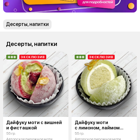
Десерты, напитки
Десерты, напитки
❄️❄️❄️
ЭКСКЛЮЗИВ
❄️❄️❄️
ЭКСКЛЮЗИВ
Дайфуку моти с вишней
Дайфуку моти
и фисташкой
с лимоном, лаймом
и тархуном
55 гр.
55 гр.
Авторское пирожное моти.
Авторское пирожное моти.