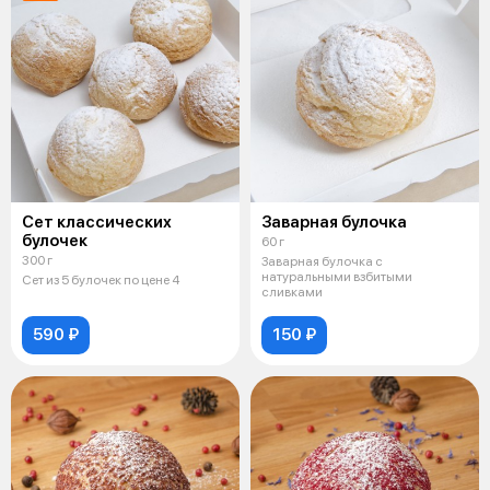
Сет классических
Заварная булочка
булочек
60 г
300 г
Заварная булочка с
натуральными взбитыми
Сет из 5 булочек по цене 4
сливками
590 ₽
150 ₽