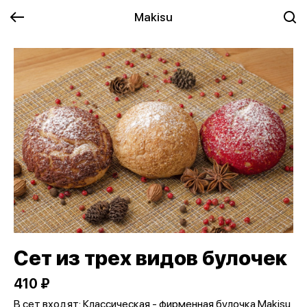
Makisu
Сет из трех видов булочек
410 ₽
В сет входят: Классическая - фирменная булочка Makisu