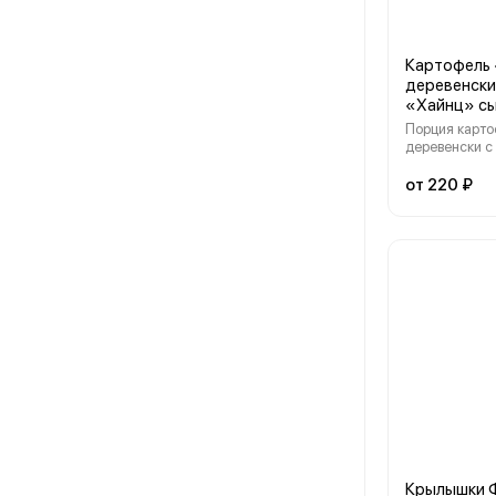
Картофель
деревенски
«Хайнц» с
Порция карто
деревенски 
сырным соусо
100 гр/25 гр
от 220 ₽
Крылышки 