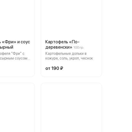
 «Фри» и соус
Картофель «По-
сырный
деревенски»
100 гр.
офеля "Фри" с
Картофельные дольки в
сырным соусом
кожуре, соль, укроп, чеснок
: 100 гр/25 гр
от 190 ₽