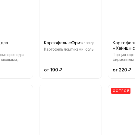
40 гр. - салат
гр - шарики, 40 гр. - салат
чукка.
ёдза
Картофель «Фри»
Картофель
100 гр.
«Хайнц» 
Картофель ломтиками, соль
ритюре гёдза
Порция карт
и овощами,
фирменным 
оусом «Свит
"Хайнц". Вес
от 190 ₽
от 220 ₽
ОСТРОЕ