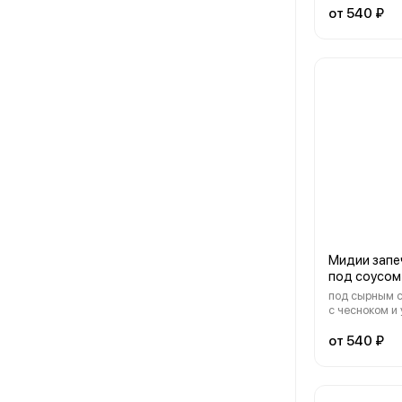
от 540 ₽
Мидии запе
под соусом
под сырным с
с чесноком и
от 540 ₽