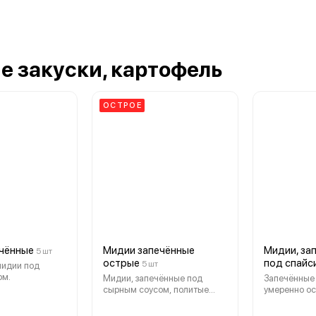
е закуски, картофель
ОСТРОЕ
чённые
Мидии запечённые
Мидии, за
5 шт
острые
под спайс
5 шт
мидии под
ом.
Мидии, запечённые под
Запечённые
сырным соусом, политые
умеренно о
шрирачи. По желанию
спайси.
шрирачи может быть полито