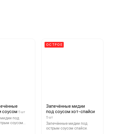
ОСТРОЕ
печённые
Запечённые мидии
и соусом
под соусом хот-спайси
5 шт
5 шт
 мидии под
стрым соусом
Запечённые мидии под
острым соусом спайси.