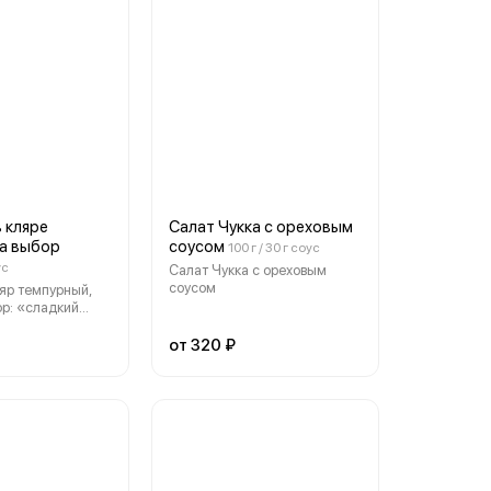
хот-спайси
блюду также прилагаются 2
влажные салфетки в
индивидуальных саше и
набор палочек. 3 шарика на
порцию. Вес 235 гр - шарики,
40 гр. - салат чукка.
 кляре
Салат Чукка с ореховым
на выбор
соусом
100 г / 30 г соус
ус
Салат Чукка с ореховым
соусом
ляр темпурный,
ор: «сладкий
спайси» (7-8 шт
от 320 ₽