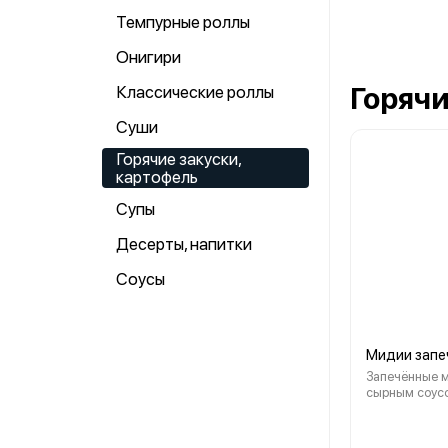
Темпурные роллы
Онигири
Горячи
Классические роллы
Суши
Горячие закуски,
картофель
Супы
Десерты, напитки
Соусы
Мидии запе
Запечённые 
сырным соус