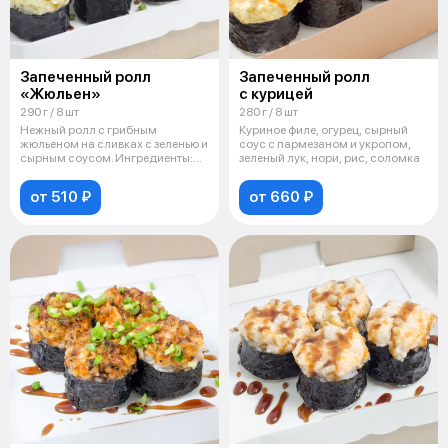
Запеченный ролл
Запеченный ролл
«Жюльен»
с курицей
290 г / 8 шт
280 г / 8 шт
Нежный ролл с грибным
Куриное филе, огурец, сырный
жюльеном на сливках с зеленью и
соус с пармезаном и укропом,
сырным соусом. Ингредиенты:
зеленый лук, нори, рис, соломка
грибы ша
от 510 ₽
от 660 ₽