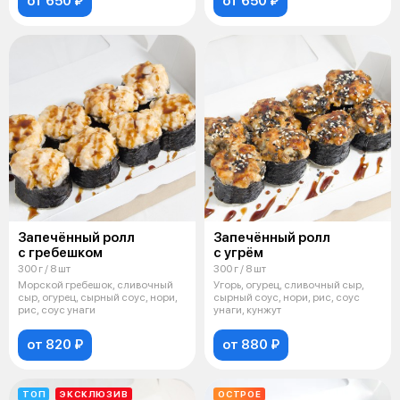
от 650 ₽
от 650 ₽
Запечённый ролл
Запечённый ролл
с гребешком
с угрём
300 г / 8 шт
300 г / 8 шт
Морской гребешок, сливочный
Угорь, огурец, сливочный сыр,
сыр, огурец, сырный соус, нори,
сырный соус, нори, рис, соус
рис, соус унаги
унаги, кунжут
от 820 ₽
от 880 ₽
ТОП
ЭКСКЛЮЗИВ
ОСТРОЕ