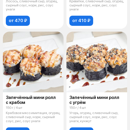
Лосось, сливочный сыр, огурец,
Креветки, сливочный сыр, огурец,
сырный соус, нори, рис, соус
сырный соус, нори, рис, соус
унаги
унаги
от 470 ₽
от 410 ₽
Запечённый мини ролл
Запечённый мини ролл
с крабом
с угрём
150 г / 4 шт
150 г / 4 шт
Крабовое мясо имитация, огурец,
Угорь, огурец, сливочный сыр,
сливочный сыр, нори, сырный
сырный соус, нори, рис, соус
соус, рис, соус унаги
унаги, кунжут