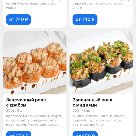
сырный соус, нори, рис, соус
сырный соус, нори, рис, соус
унаги
унаги
от 740 ₽
от 740 ₽
Запеченный ролл
Запечённый ролл
с крабом
с мидиями
300 г / 8 шт
300 г / 8 шт
Крабовое мясо имитация, огурец,
Мидии, сливочный сыр, огурец,
сливочный сыр, икра масаго,
сырный соус, нори, рис, соус
нори, сырный соус, рис, соус у
унаги, зеленый лук