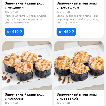
Запечённый мини ролл
Запечённый мини ролл
с мидиями
с гребешком
150 г / 4 шт
150 г / 4 шт
Мидии, сливочный сыр, огурец,
Морской гребешок, сливочный
сырный соус, нори, рис, соус
сыр, огурец, сырный соус, нори,
унаги, зеленый лук
рис, соус унаги
от 410 ₽
от 450 ₽
Запечённый мини ролл
Запеченный мини ролл
с лососем
с креветкой
150 г / 4 шт
150 г / 4 шт