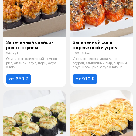
Запеченный спайси-
Запечённый ролл
ролл с окунем
с креветкой и угрём
340 г / 8 шт
300 г / 8 шт
Окунь, сыр сливочный, огурец,
Угорь, креветка, икра масаго,
рис, спайси-соус, нори, соус
огурец, сливочный сыр, сырный
унаги
соус, нори, рис, соус унаги, к
от 650 ₽
от 910 ₽