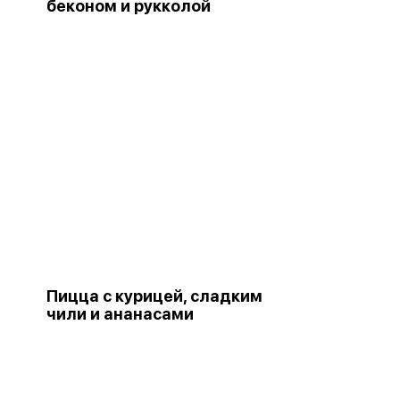
беконом и рукколой
Пицца с курицей, сладким
чили и ананасами