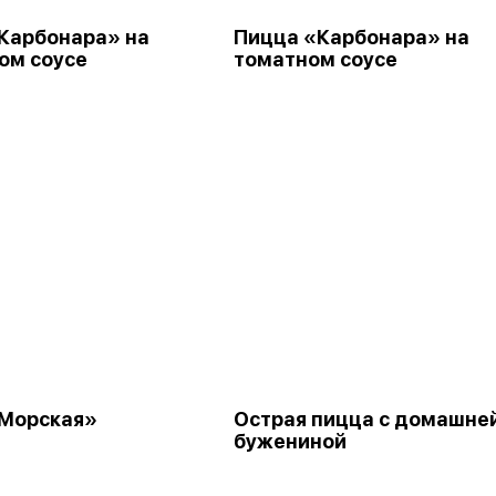
Карбонара» на
Пицца «Карбонара» на
ом соусе
томатном соусе
Морская»
Острая пицца с домашне
бужениной