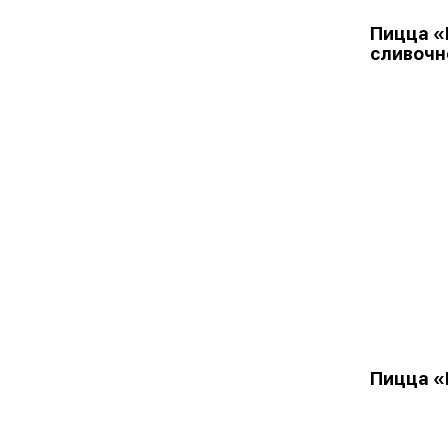
Пицца «
сливочн
Пицца «