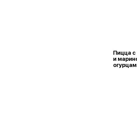
Пицца с
и марин
огурцам