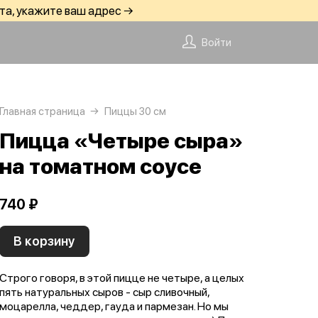
та, укажите ваш адрес →
Войти
Главная страница
Пиццы 30 см
Пицца «Четыре сыра»
на томатном соусе
740 ₽
В корзину
Строго говоря, в этой пицце не четыре, а целых
пять натуральных сыров - сыр сливочный,
моцарелла, чеддер, гауда и пармезан. Но мы