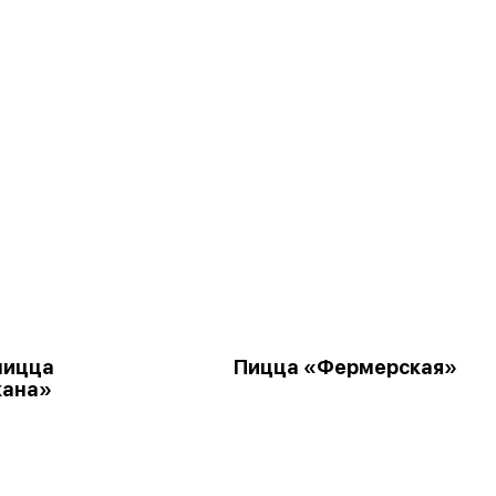
пицца
Пицца «Фермерская»
кана»