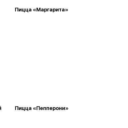
Пицца «Маргарита»
й
Пицца «Пепперони»