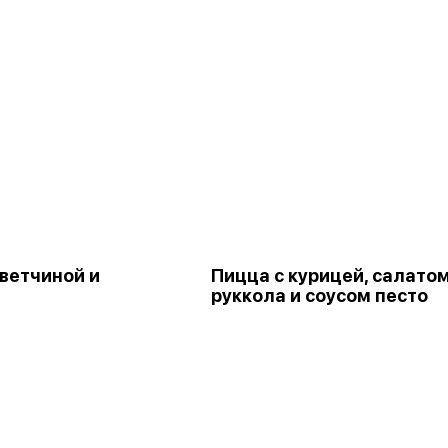
 ветчиной и
Пицца с курицей, салато
руккола и соусом песто