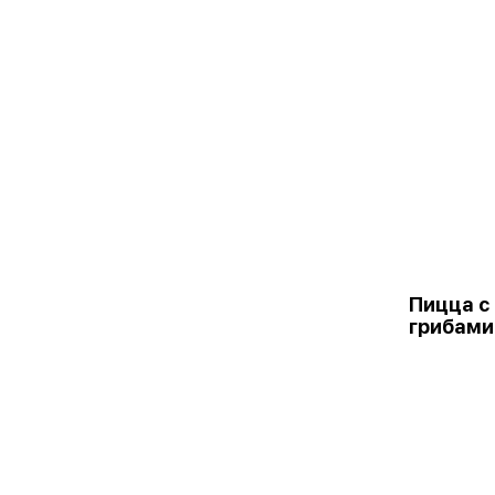
Пицца с
грибами