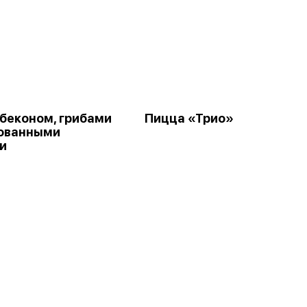
 беконом, грибами
Пицца «Трио»
ованными
и