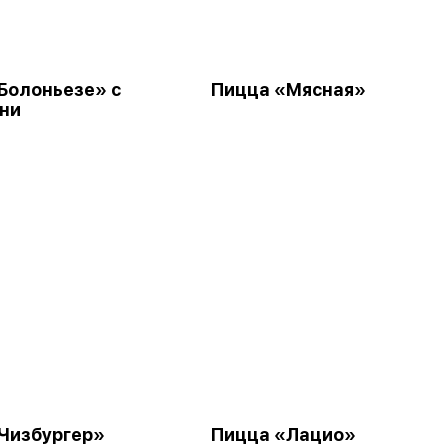
Болоньезе» с
Пицца «Мясная»
ни
Чизбургер»
Пицца «Лацио»